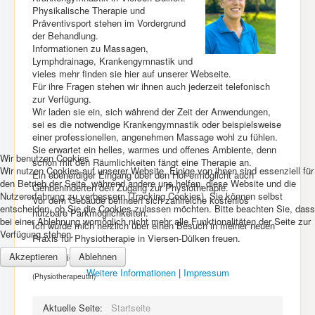
Physikalische Therapie und
Präventivsport stehen im Vordergrund
der Behandlung.
Informationen zu Massagen,
Lymphdrainage, Krankengymnastik und
vieles mehr finden sie hier auf unserer Webseite.
Für ihre Fragen stehen wir ihnen auch jederzeit telefonisch
zur Verfügung.
Wir laden sie ein, sich während der Zeit der Anwendungen,
sei es die notwendige Krankengymnastik oder beispielsweise
einer professionellen, angenehmen Massage wohl zu fühlen.
Sie erwartet ein helles, warmes und offenes Ambiente, denn
Wir benutzen Cookies
schon mit den Räumlichkeiten fängt eine Therapie an.
Wir nutzen Cookies auf unserer Website. Einige von ihnen sind essenziell für
Ein ebenerdiger Eingang über den Hof ermöglicht auch
den Betrieb der Seite, während andere uns helfen, diese Website und die
Gehbehinderten den Zugang zur Physiotherapie.
Nutzererfahrung zu verbessern (Tracking Cookies). Sie können selbst
Vor dem Gebäude befinden sich zahlreiche kostenlos
entscheiden, ob Sie die Cookies zulassen möchten. Bitte beachten Sie, dass
nutzbare Parkmöglichkeiten.
bei einer Ablehnung womöglich nicht mehr alle Funktionalitäten der Seite zur
Ich würde mich herzlich über einen Besuch in meiner neuen
Verfügung stehen.
Praxis für Physiotherapie in Viersen-Dülken freuen.
Akzeptieren
Ablehnen
Ihre Daniela Heck
Weitere Informationen
|
Impressum
(Physiotherapeutin)
Aktuelle Seite:
Startseite