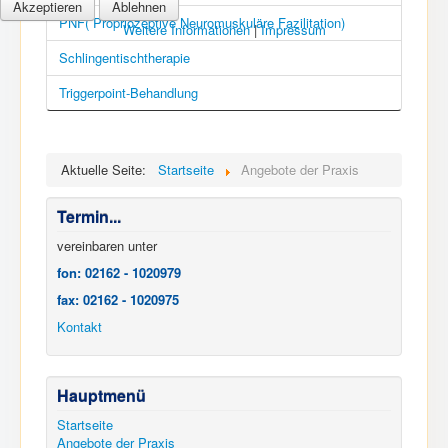
Akzeptieren
Ablehnen
PNF( Propriozeptive Neuromuskuläre Fazilitation)
Weitere Informationen
|
Impressum
Schlingentischtherapie
Triggerpoint-Behandlung
Aktuelle Seite:
Startseite
Angebote der Praxis
Termin...
vereinbaren unter
fon: 02162 - 1020979
fax: 02162 - 1020975
Kontakt
Hauptmenü
Startseite
Angebote der Praxis